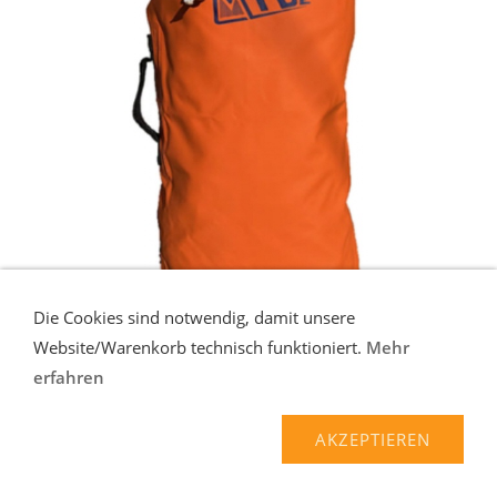
Die Cookies sind notwendig, damit unsere
Website/Warenkorb technisch funktioniert.
Mehr
erfahren
MTDE PERSONAL
Personal - Volumen ca. 32 l. Komfortabler Schleifsack mit
AKZEPTIEREN
verstellbaren 50 mm breiten Tr ...
mehr
52,90 EUR*