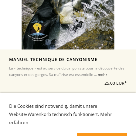
MANUEL TECHNIQUE DE CANYONISME
La « technique » est au service du canyoniste pour la découverte des
canyons et des gorges. Sa maîtrise est essentielle ...
mehr
25,00 EUR*
*Alle Preise inkl. Umsatzsteuer, zuzüglich Versand
Die Cookies sind notwendig, damit unsere
Website/Warenkorb technisch funktioniert.
Mehr
erfahren
Liefer-und Zahlungsbedingungen
Verbraucherhinweise
AGB
Widerrufsrecht