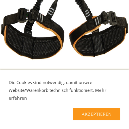
ROCK EMPIRE EQUIP LOCK BELT SITZGURT
Die Cookies sind notwendig, damit unsere
Equip Lock Belt - universeller und leichter Klettergurt der für Arbeit
Website/Warenkorb technisch funktioniert.
Mehr
und Rettung geeigne ...
mehr
erfahren
147,90 EUR*
AKZEPTIEREN