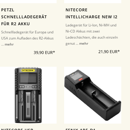
PETZL
NITECORE
SCHNELLLADEGERÄT
INTELLICHARGE NEW I2
FÜR R2 AKKU
Ladegerät für Li-Ion, Ni-MH und
Ni-CD Akkus mit zwei
Schnellladegerät für Europa und
Ladeschächten, die auch einzeln
USA zum Aufladen des R2-Akkus
genut ...
mehr
...
mehr
21,90 EUR*
39,90 EUR*