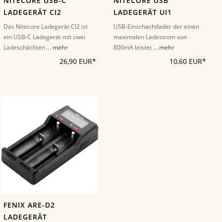
NITECORE USB-C
NITECORE USB
LADEGERÄT CI2
LADEGERÄT UI1
Das Nitecore Ladegerät CI2 ist
USB-Einschachtlader der einen
ein USB-C Ladegerät mit zwei
maximalen Ladestrom von
Ladeschächten ...
mehr
800mA leistet ...
mehr
26,90 EUR*
10,60 EUR*
FENIX ARE-D2
LADEGERÄT