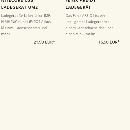
NITECORE USB
FENIX ARE-D1
LADEGERÄT UM2
LADEGERÄT
Ladegerät für Li-Ion, Li-Ion IMR,
Das Fenix ARE-D1 ist ein
NiMH/NiCd und LiFePO4 Akkus.
intelligentes Ladegerät mit
Mit zwei Ladeschächten und ...
einem Ladeschacht, das über
mehr
einen Mic ...
mehr
21,90 EUR*
16,90 EUR*