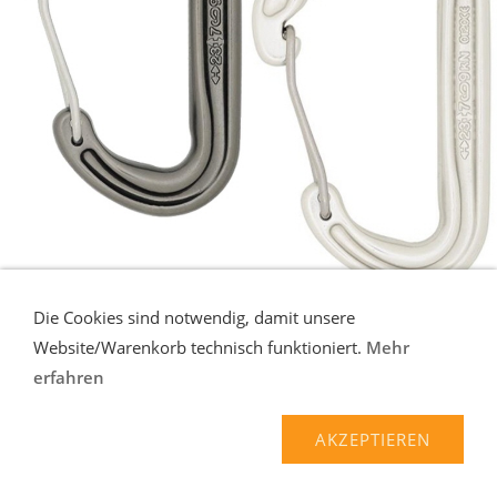
Die Cookies sind notwendig, damit unsere
DMM PHANTOM KARABINER WIRE
Website/Warenkorb technisch funktioniert.
Mehr
Phantom - heißgeschmideter Aluminium Karabiner mit geradem
erfahren
Drahtbügelschnapper ...
mehr
11,90 EUR*
AKZEPTIEREN