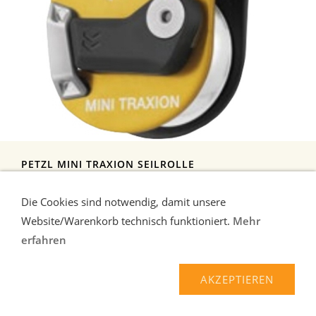
PETZL MINI TRAXION SEILROLLE
Mini Traxion - Kompakte Umlenkrolle mit Rücklaufsperre und hohem
Wirkungsgrad ...
mehr
Die Cookies sind notwendig, damit unsere
109,90 EUR*
Website/Warenkorb technisch funktioniert.
Mehr
erfahren
AKZEPTIEREN