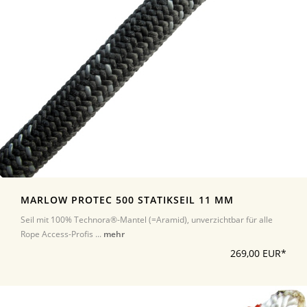
MARLOW PROTEC 500 STATIKSEIL 11 MM
Seil mit 100% Technora®-Mantel (=Aramid), unverzichtbar für alle
Rope Access-Profis ...
mehr
269,00 EUR*