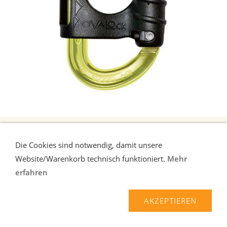
AUSTRIALPIN OVALOCK KARABINER MIT SPERRE
Die Cookies sind notwendig, damit unsere
Ovalock - Aluminium Karabiner mit push-to-open-Verschluss. Dieser
Website/Warenkorb technisch funktioniert.
Mehr
erlaubt nur zwei Möglichkeiten: offen oder geschlossen ...
mehr
erfahren
22,40 EUR*
AKZEPTIEREN