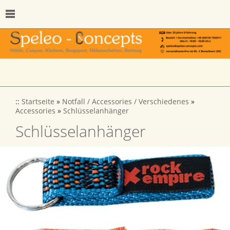
::
Startseite
»
Notfall / Accessories / Verschiedenes
»
Accessories
»
Schlüsselanhänger
Schlüsselanhänger