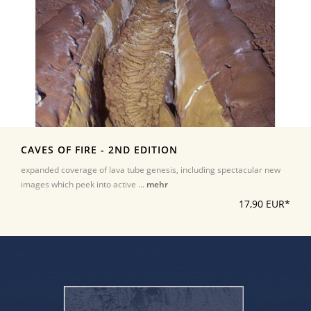
CAVES OF FIRE - 2ND EDITION
expanded coverage of lava tube genesis, including spectacular new
images which peek into active ...
mehr
17,90 EUR*