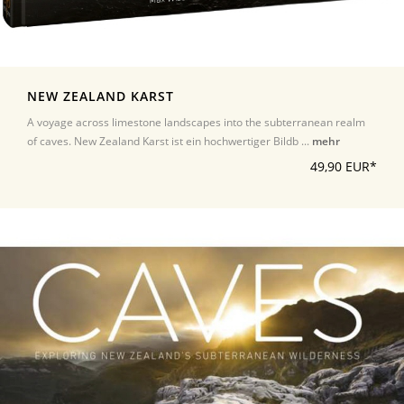
NEW ZEALAND KARST
A voyage across limestone landscapes into the subterranean realm
of caves. New Zealand Karst ist ein hochwertiger Bildb ...
mehr
49,90 EUR*