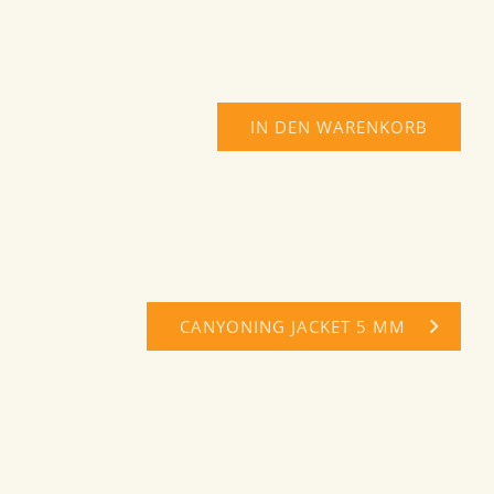
IN DEN WARENKORB
CANYONING JACKET 5 MM