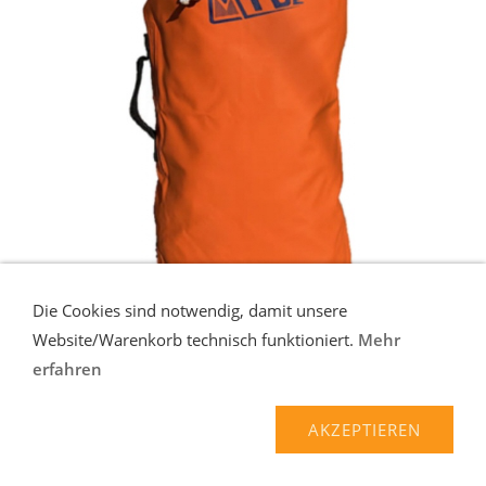
Die Cookies sind notwendig, damit unsere
Website/Warenkorb technisch funktioniert.
Mehr
erfahren
MTDE PERSONAL
Personal - Volumen ca. 32 l. Komfortabler Schleifsack mit
AKZEPTIEREN
verstellbaren 50 mm breiten Tr ...
mehr
52,90 EUR*