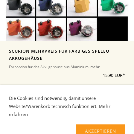
SCURION MEHRPREIS FÜR FARBIGES SPELEO
AKKUGEHÄUSE
Farboption für das Akkugehäuse aus Aluminium.
mehr
15,90 EUR*
*Alle Preise inkl. Umsatzsteuer, zuzüglich Versand
Die Cookies sind notwendig, damit unsere
Website/Warenkorb technisch funktioniert.
Mehr
erfahren
Liefer-und Zahlungsbedingungen
Verbraucherhinweise
AGB
Widerrufsrecht
AKZEPTIEREN
Datenschutz
Kontakt/Impressum
Über uns