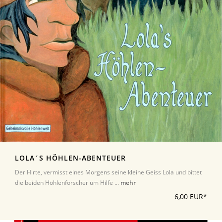
LOLA´S HÖHLEN-ABENTEUER
Der Hirte, vermisst eines Morgens seine kleine Geiss Lola und bittet
die beiden Höhlenforscher um Hilfe ...
mehr
6,00 EUR*