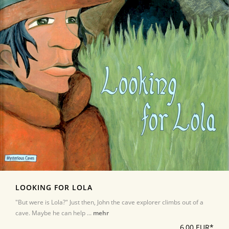
LOOKING FOR LOLA
"But were is Lola?" Just then, John the cave explorer climbs out of a
cave. Maybe he can help ...
mehr
6,00 EUR*