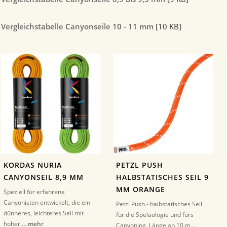
Vergleichstabelle Canyonseile 10 - 11 mm
[10 KB]
KORDAS NURIA
PETZL PUSH
CANYONSEIL 8,9 MM
HALBSTATISCHES SEIL 9
MM ORANGE
Speziell für erfahrene
Canyonisten entwickelt, die ein
Petzl Push - halbstatisches Seil
dünneres, leichteres Seil mit
für die Speläologie und fürs
hoher ...
mehr
Canyoning. Länge ab 10 m ...