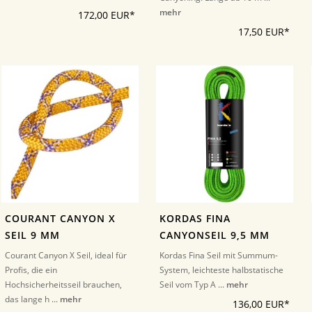
mehr
172,00 EUR*
17,50 EUR*
COURANT CANYON X
KORDAS FINA
SEIL 9 MM
CANYONSEIL 9,5 MM
Courant Canyon X Seil, ideal für
Kordas Fina Seil mit Summum-
Profis, die ein
System, leichteste halbstatische
Hochsicherheitsseil brauchen,
Seil vom Typ A ...
mehr
das lange h ...
mehr
136,00 EUR*