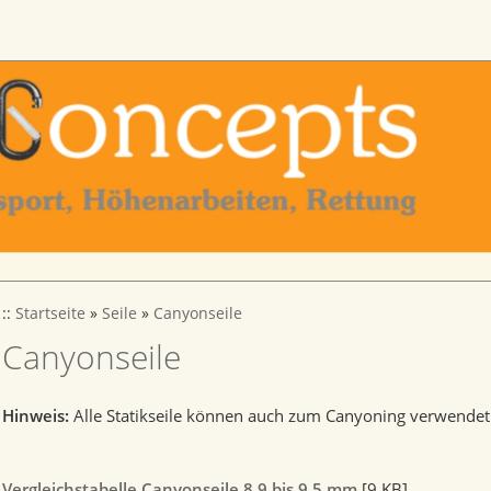
::
Startseite
»
Seile
»
Canyonseile
Canyonseile
Hinweis:
Alle Statikseile können auch zum Canyoning verwende
Vergleichstabelle Canyonseile 8,9 bis 9,5 mm
[9 KB]