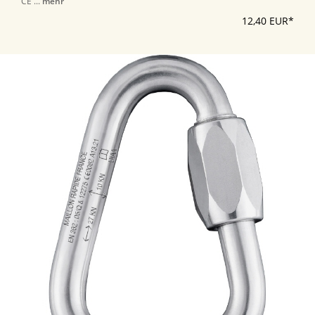
CE ...
mehr
12,40 EUR*