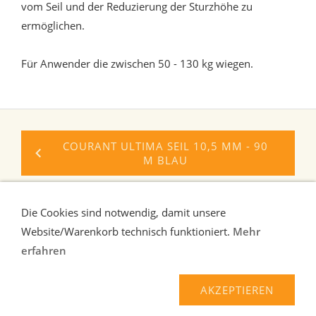
vom Seil und der Reduzierung der Sturzhöhe zu
ermöglichen.
Für Anwender die zwischen 50 - 130 kg wiegen.
COURANT ULTIMA SEIL 10,5 MM - 90
M BLAU
PETZL ADJAMA KLETTERGURT GR. M
Die Cookies sind notwendig, damit unsere
Website/Warenkorb technisch funktioniert.
Mehr
erfahren
Liefer-und Zahlungsbedingungen
Verbraucherhinweise
AGB
Widerrufsrecht
AKZEPTIEREN
Datenschutz
Kontakt/Impressum
Über uns
Haftungsausschluss
Hilfe