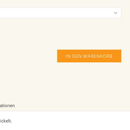
IN DEN WARENKORB
mationen
ckelt.